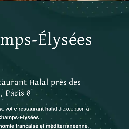
amps-Élysées
aurant Halal près des
 Paris 8
a
, votre
restaurant halal
d’exception à
Champs-Élysées
.
nomie française et méditerranéenne
,